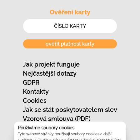
Ověření karty
ověřit platnost karty
Jak projekt funguje
Nejčastější dotazy
GDPR
Kontakty
Cookies
Jak se stát poskytovatelem slev
Vzorová smlouva (PDF)
Jak označit provozovnu
Používáme soubory cookies
Tyto webové stránky používají soubory cookies a další
Vzhled slevových karet
sledovací nástroje s cílem vylepšení uživatelského prostředí,