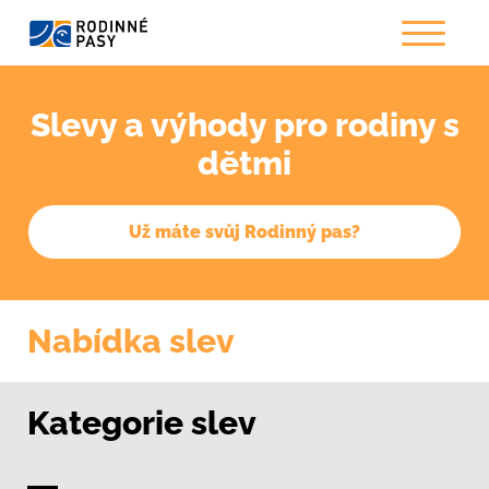
Slevy a výhody pro rodiny s
dětmi
Už máte svůj Rodinný pas?
Nabídka slev
Kategorie slev